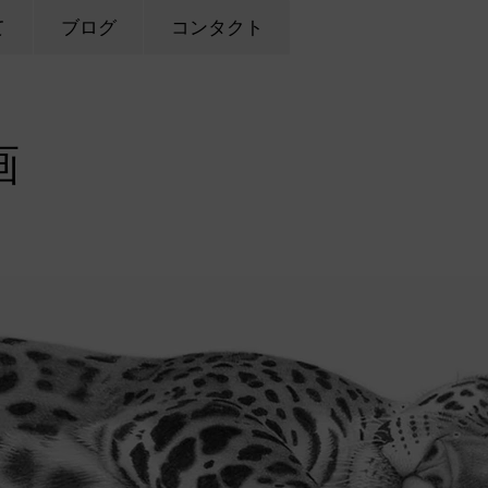
て
ブログ
コンタクト
画